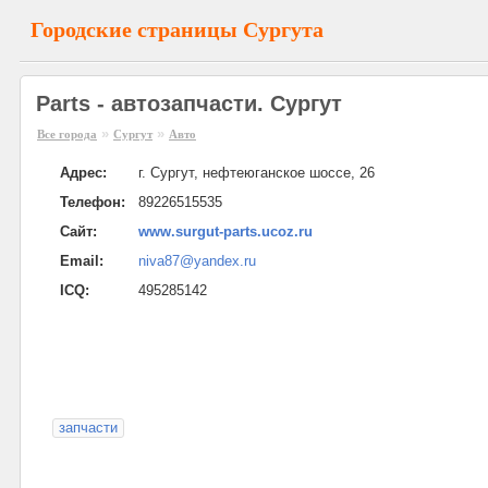
Городские страницы Сургута
Parts - автозапчасти. Сургут
»
»
Все города
Сургут
Авто
Адрес:
г. Сургут, нефтеюганское шоссе, 26
Телефон:
89226515535
Сайт:
www.surgut-parts.ucoz.ru
Email:
niva87@yandex.ru
ICQ:
495285142
запчасти